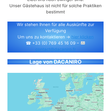
Unser Gästehaus ist nicht für solche Praktiken
bestimmt
Wir stehen Ihnen für alle Auskünfte zur
Verfügung
Um uns zu kontaktieren →
hier klicken
☎ +33 (0) 769 45 16 09 –
contact@dacaniro.fr
Lage von DACANIRO