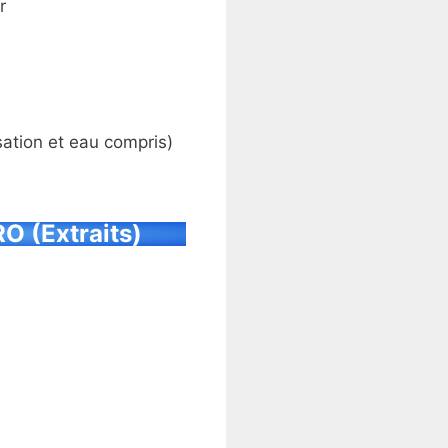
r
sation et eau compris)
O (Extraits)