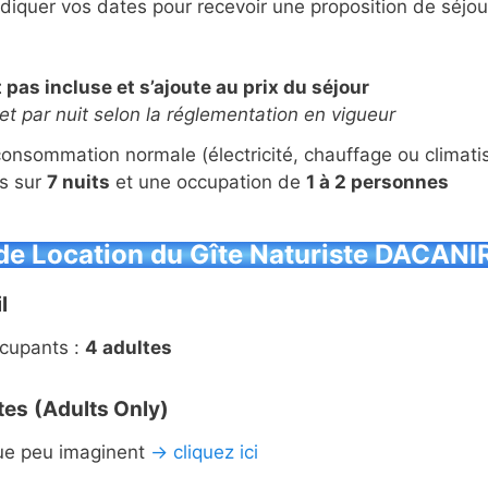
ndiquer vos dates pour recevoir une proposition de séjou
 pas incluse et s’ajoute au prix du séjour
t par nuit selon la réglementation en vigueur
consommation normale (électricité, chauffage ou climati
és sur
7 nuits
et une occupation de
1 à 2 personnes
de Location
du Gîte Naturiste DACANIR
l
cupants :
4 adultes
tes
(Adults Only)
que peu imaginent
→
cliquez ici