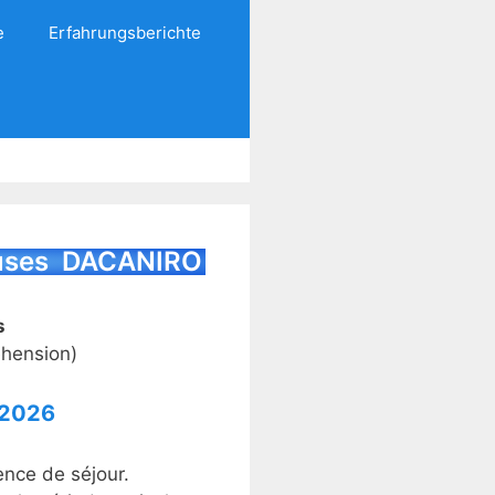
e
Erfahrungsberichte
auses DACANIRO
s
éhension)
 2026
ence de séjour.