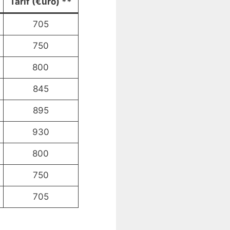
Tarif (€uro) **
705
750
800
845
895
930
800
750
705