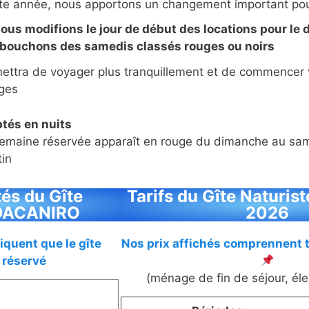
tte année, nous apportons un changement important pour
ous modifions le jour de début des locations pour le
s bouchons des samedis classés rouges ou noirs
ettra de voyager plus tranquillement et de commencer 
ages
tés en nuits
 semaine réservée apparaît en rouge du dimanche au sa
tin
tés du Gîte
Tarifs du Gîte Naturi
 DACANIRO
2026
iquent que le gîte
Nos prix affichés comprennent 
 réservé
(ménage de fin de séjour, élec