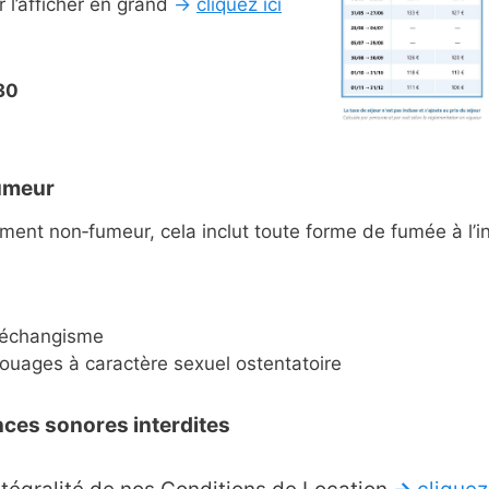
r l’afficher en grand
→
cliquez ici
s
30
umeur
ment non‑fumeur, cela inclut toute forme de fumée à l’in
d’échangisme
touages à caractère sexuel ostentatoire
ces sonores interdites