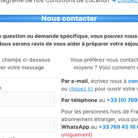
ntégralité de nos Conditions de Location
→
cliquez 
Nous contacter
e question ou demande spécifique, vous pouvez nous
ous serons ravis de vous aider à préparer votre séjo
es champs ci-dessous
Vous préférez nous contact
yer votre message
moyens ? Voici comment n
Par e-mail
, écrivez nous à
con
m
ou
cliquez ici
pour ouvrir votre
Par téléphone
au
+33 (0) 769
Pour les personnes hors de Fr
abonnement étranger, vous pou
WhatsApp
au
+33 769 45 16
uniquement)