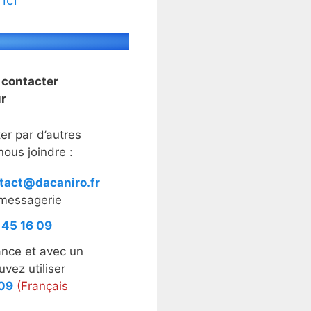
ici
 contacter
ur
er par d’autres
ous joindre :
tact@dacaniro.fr
 messagerie
 45 16 09
ance et avec un
vez utiliser
 09
(Français